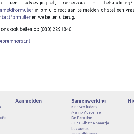
 u een adviesgesprek, onderzoek of behandeling
nmeldformulier
in om u direct aan te melden of stel een vra
ntactformulier
en we bellen u terug.
 ons ook bellen op (030) 2291840.
ebremhorst.nl
Aanmelden
Samenwerking
Ni
n
Kind&co ludens
Marnix Academie
ofiel
De Parochie
Oude Biltsche Meertje
Logopedie
Judo Bilthoven