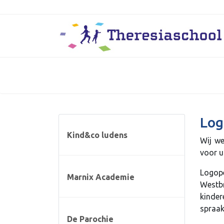
Log
Kind&co ludens
Wij we
voor u
Logope
Marnix Academie
Westb
kinder
spraak
De Parochie