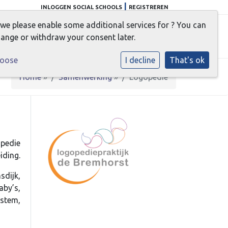
|
INLOGGEN SOCIAL SCHOOLS
REGISTREREN
 we please enable some additional services for
? You can
en
Samenwerking
Nieuwsbrieven
ange or withdraw your consent later.
hoose
I decline
That's ok
Home
»
Samenwerking
»
Logopedie
pedie
iding.
sdijk,
by’s,
 stem,