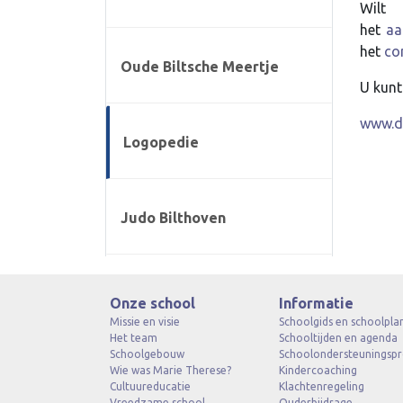
Wilt
het
aa
het
co
Oude Biltsche Meertje
U kunt
www.d
Logopedie
Judo Bilthoven
Onze school
Informatie
Missie en visie
Schoolgids en schoolpla
Het team
Schooltijden en agenda
Schoolgebouw
Schoolondersteuningspr
Wie was Marie Therese?
Kindercoaching
Cultuureducatie
Klachtenregeling
Vreedzame school
Ouderbijdrage