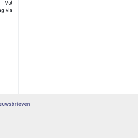
? Vul
ag via
euwsbrieven