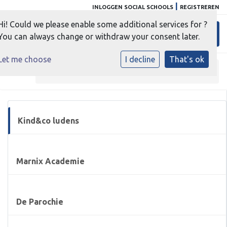
|
INLOGGEN SOCIAL SCHOOLS
REGISTREREN
Hi! Could we please enable some additional services for
?
Toggl
You can always change or withdraw your consent later.
Let me choose
I decline
That's ok
Home
»
Samenwerking
»
Kind&co ludens
Kind&co ludens
Marnix Academie
De Parochie