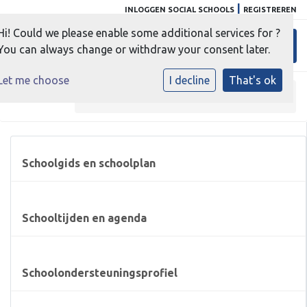
|
INLOGGEN SOCIAL SCHOOLS
REGISTREREN
Hi! Could we please enable some additional services for
?
Toggl
You can always change or withdraw your consent later.
Let me choose
I decline
That's ok
Home
»
Informatie
»
Ouderbijdrage
Schoolgids en schoolplan
Schooltijden en agenda
Schoolondersteuningsprofiel