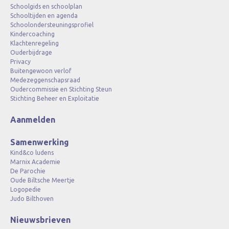
Schoolgids en schoolplan
Schooltijden en agenda
Schoolondersteuningsprofiel
Kindercoaching
Klachtenregeling
Ouderbijdrage
Privacy
Buitengewoon verlof
Medezeggenschapsraad
Oudercommissie en Stichting Steun
Stichting Beheer en Exploitatie
Aanmelden
Samenwerking
Kind&co ludens
Marnix Academie
De Parochie
Oude Biltsche Meertje
Logopedie
Judo Bilthoven
Nieuwsbrieven