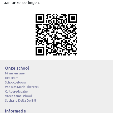
aan onze leerlingen.
Onze school
Missie en visie
Het team
Schoolgebouw
Wie was Marie Therese?
Cultuureducatie
Vreedzame school
Stichting Delta De Bilt
Informatie